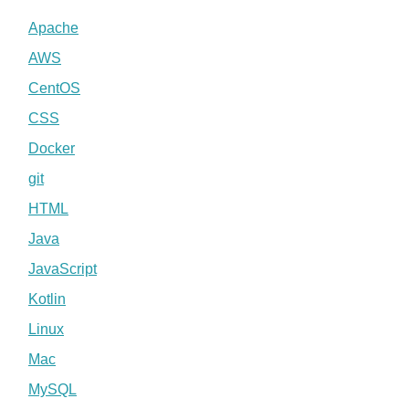
Apache
AWS
CentOS
CSS
Docker
git
HTML
Java
JavaScript
Kotlin
Linux
Mac
MySQL