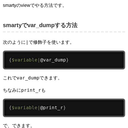
smartyのviewでやる方法です。
smartyでvar_dumpする方法
|
次のように
で修飾子を使います。
{
$variable
|
@var_dump
}
var_dump
これで
できます。
print_r
ちなみに
も
{
$variable
|
@print_r
}
で、できます。