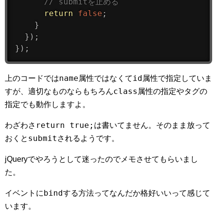
// submitを止める
return
false
;
}
}
)
;
}
)
;
name
id
上のコードでは
属性ではなくて
属性で指定していま
class
すが、適切なものならもちろん
属性の指定やタグの
指定でも動作しますよ。
return true;
わざわさ
は書いてません。そのまま放って
submit
おくと
されるようです。
jQueryでやろうとして迷ったのでメモさせてもらいまし
た。
bind
イベントに
する方法ってなんだか格好いいって感じて
います。