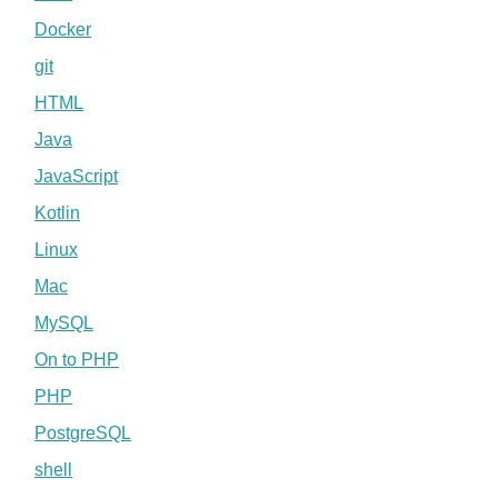
Docker
git
HTML
Java
JavaScript
Kotlin
Linux
Mac
MySQL
On to PHP
PHP
PostgreSQL
shell