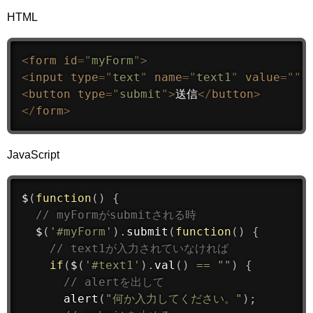
HTML
<
form
id
=
"
myForm
"
>
<
input
type
=
"
text
"
name
=
"
text1
"
value
=
"
"
<
button
type
=
"
submit
"
>
送信
</
button
>
</
form
>
JavaScript
$
(
function
(
)
{
// myFormがsubmitされる時
$
(
'#myForm'
)
.
submit
(
function
(
)
{
// text1が入力されていなければ
if
(
$
(
'#text1'
)
.
val
(
)
==
""
)
{
// alertを出して
alert
(
"何か入力してください。"
)
;