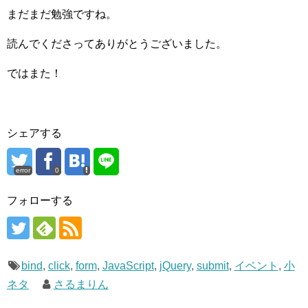
まだまだ勉強ですね。
読んでくださってありがとうございました。
ではまた！
シェアする
error
0
フォローする
bind
,
click
,
form
,
JavaScript
,
jQuery
,
submit
,
イベント
,
小
ネタ
さるまりん