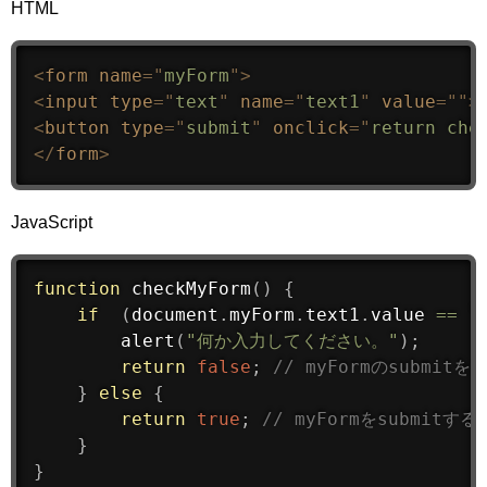
HTML
<
form
name
=
"
myForm
"
>
<
input
type
=
"
text
"
name
=
"
text1
"
value
=
"
"
>
<
button
type
=
"
submit
"
onclick
=
"
return che
</
form
>
JavaScript
function
checkMyForm
(
)
{
if
(
document
.
myForm
.
text1
.
value 
==
"
alert
(
"何か入力してください。"
)
;
return
false
;
// myFormのsubmitを
}
else
{
return
true
;
// myFormをsubmitする
}
}