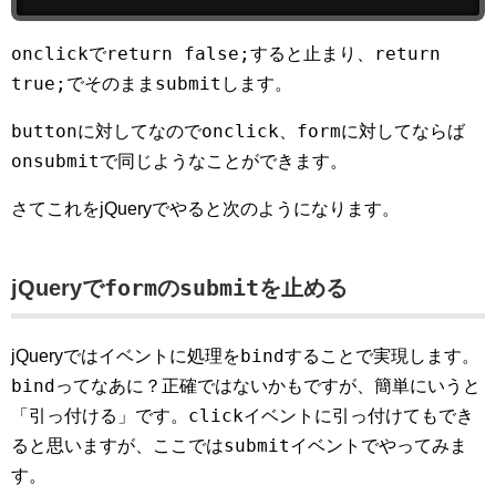
onclick
return false;
return
で
すると止まり、
true;
submit
でそのまま
します。
button
onclick
form
に対してなので
、
に対してならば
onsubmit
で同じようなことができます。
さてこれをjQueryでやると次のようになります。
form
submit
jQueryで
の
を止める
bind
jQueryではイベントに処理を
することで実現します。
bind
ってなあに？正確ではないかもですが、簡単にいうと
click
「引っ付ける」です。
イベントに引っ付けてもでき
submit
ると思いますが、ここでは
イベントでやってみま
す。