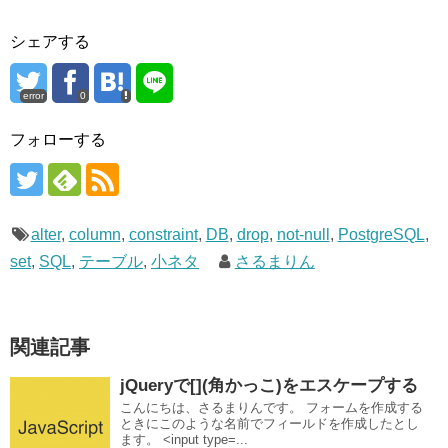
シェアする
error
0
フォローする
alter
,
column
,
constraint
,
DB
,
drop
,
not-null
,
PostgreSQL
,
set
,
SQL
,
テーブル
,
小ネタ
さるまりん
関連記事
jQueryで[](角かっこ)をエスケープする
こんにちは、さるまりんです。 フォームを作成する
ときにこのような名前でフィールドを作成したとし
ます。 <input type=...