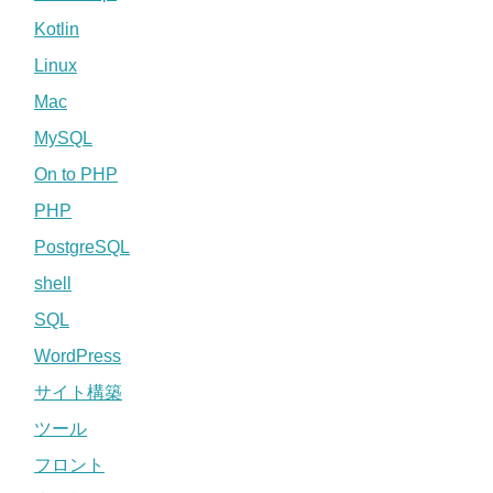
Kotlin
Linux
Mac
MySQL
On to PHP
PHP
PostgreSQL
shell
SQL
WordPress
サイト構築
ツール
フロント