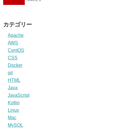
カテゴリー
Apache
AWS
CentOS
CSS
Docker
git
HTML
Java
JavaScript
Kotlin
Linux
Mac
MySQL