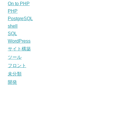
On to PHP
PHP
PostgreSQL
shell
SQL
WordPress
サイト構築
ツール
フロント
未分類
開発