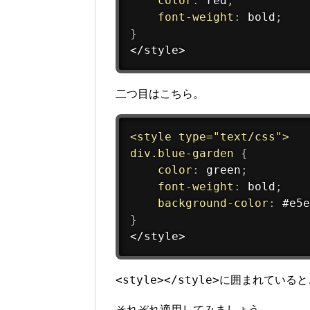
color
:
 red
;
font-weight
:
 bold
;
}
</style>
二つ目はこちら。
<style type="text/css">

div
.blue-garden
{
color
:
 green
;
font-weight
:
 bold
;
background-color
:
#e5e
}
</style>
<style></style>
に囲まれていると
それぞれ適用してみましょう。