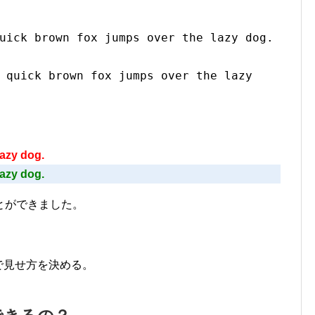
uick brown fox jumps over the lazy dog.
 quick brown fox jumps over the lazy
lazy dog.
lazy dog.
とができました。
で見せ方を決める。