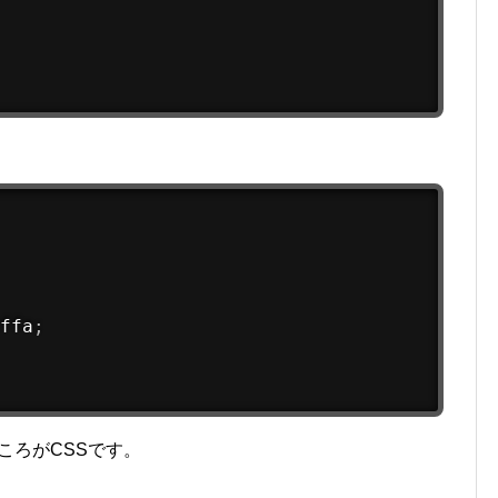
ffa
;
ころがCSSです。