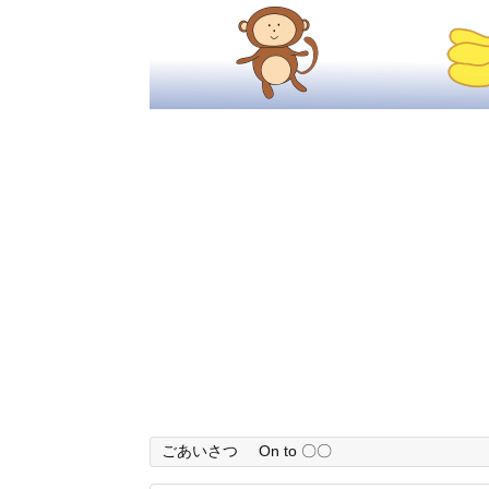
ごあいさつ
On to 〇〇