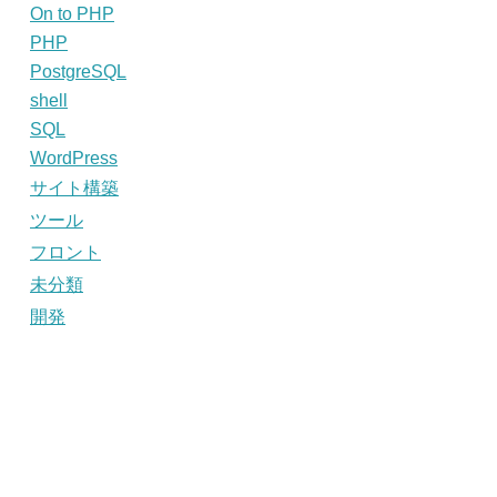
On to PHP
PHP
PostgreSQL
shell
SQL
WordPress
サイト構築
ツール
フロント
未分類
開発