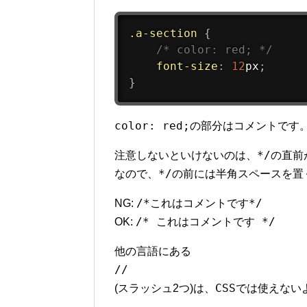
.a-section
{
/* color: red; */
font-size
:
12
px
;
}
color: red;
の部分はコメントです
*/
注意しないといけないのは、
の直前
*/
なので、
の前には半角スペースを置
/*これはコメントです*/
NG:
/* これはコメントです */
OK:
他の言語にある
//
CSS
(スラッシュ2つ)は、
では使えない