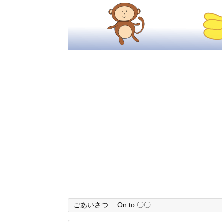
ごあいさつ
On to 〇〇