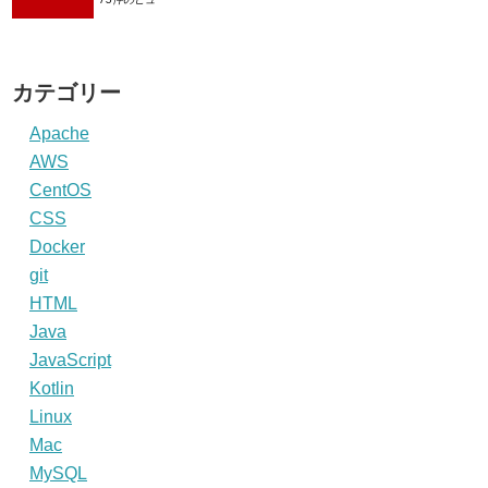
カテゴリー
Apache
AWS
CentOS
CSS
Docker
git
HTML
Java
JavaScript
Kotlin
Linux
Mac
MySQL