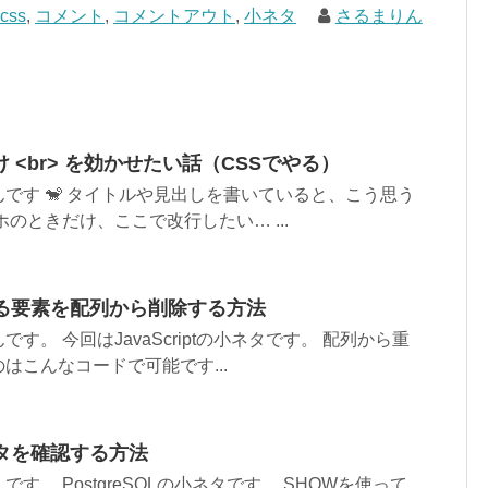
css
,
コメント
,
コメントアウト
,
小ネタ
さるまりん
 <br> を効かせたい話（CSSでやる）
です 🐒 タイトルや見出しを書いていると、こう思う
のときだけ、ここで改行したい… ...
重複する要素を配列から削除する方法
す。 今回はJavaScriptの小ネタです。 配列から重
はこんなコードで可能です...
メタを確認する方法
す。 PostgreSQLの小ネタです。 SHOWを使って