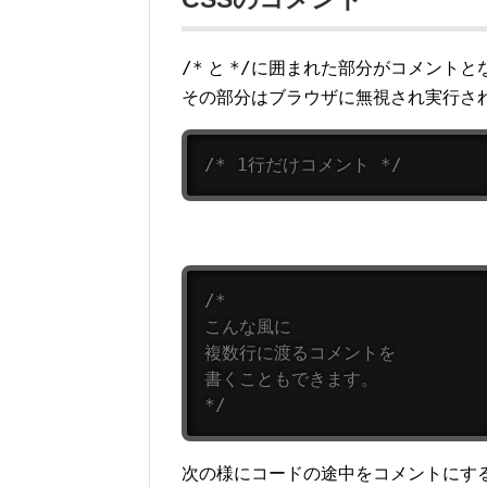
/*
*/
と
に囲まれた部分がコメントと
その部分はブラウザに無視され実行さ
/* 1行だけコメント */
/*

こんな風に

複数行に渡るコメントを

書くこともできます。

*/
次の様にコードの途中をコメントにす