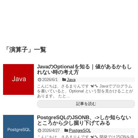
「
演算子
」
一覧
JavaのOptionalを知る｜値があるかもし
れない時の考え方
2026/6/1
Java
こんにちは、さるまりんです 🐒🔧 Javaでプログラム
を書いていると、Optional という型を見かけることが
あります。 たと...
記事を読む
PostgreSQLのJSONB、->しか知らない
ところから少し掘り下げてみる
2026/4/27
PostgreSQL
こんにちは、さるまりんです 🐒🔧 開発ではJSONを扱