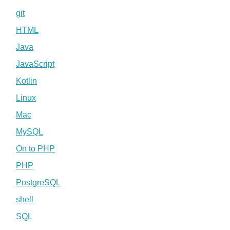
git
HTML
Java
JavaScript
Kotlin
Linux
Mac
MySQL
On to PHP
PHP
PostgreSQL
shell
SQL