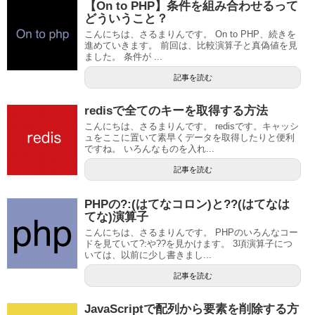
【On to PHP】条件を組み合わせるって
どういうこと？
こんにちは、さるまりんです。 On to PHP、続きを
進めていきます。 前回は、比較演算子と真偽値を見
ました。 条件が ...
記事を読む
redisで全てのキーを取得する方法
こんにちは、さるまりんです。 redisです。キャッシ
ュをここに置いて素早くデータを取得したりと便利
ですね。 いろんなものを入れ...
記事を読む
PHPの?:(はてなコロン)と??(はてなは
てな)演算子
こんにちは、さるまりんです。 PHPのいろんなコー
ドを見ていて?:や??を見かけます。 3項演算子につ
いては、以前に少し書きまし...
記事を読む
JavaScriptで配列から要素を削除する方