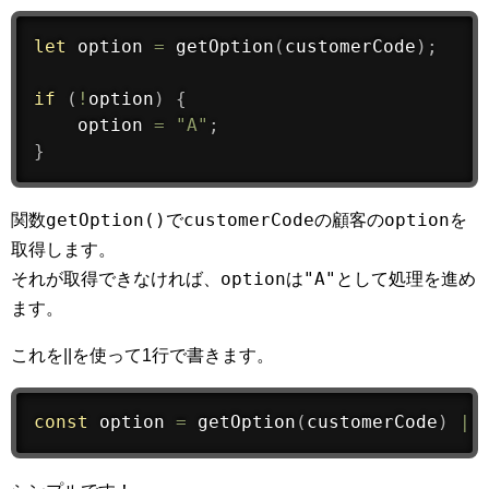
let
 option 
=
getOption
(
customerCode
)
;
if
(
!
option
)
{
    option 
=
"A"
;
}
getOption()
customerCode
option
関数
で
の顧客の
を
取得します。
option
"A"
それが取得できなければ、
は
として処理を進め
ます。
これを||を使って1行で書きます。
const
 option 
=
getOption
(
customerCode
)
||