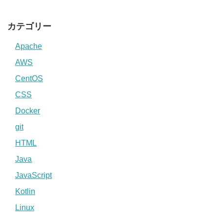
カテゴリー
Apache
AWS
CentOS
CSS
Docker
git
HTML
Java
JavaScript
Kotlin
Linux