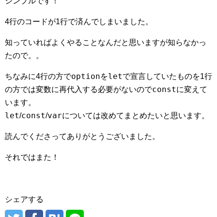
シンプルです！
4行のコードが1行で済んでしまいました。
知っていればよくやることなんだと思いますが知らなかっ
たので。。
option
let
ちなみに4行の方で
を
で宣言していたものを1行
const
の方では変数に再代入する必要がないので
に変えて
います。
let
const
var
/
/
については改めてまとめたいと思います。
読んでくださってありがとうございました。
それではまた！
シェアする