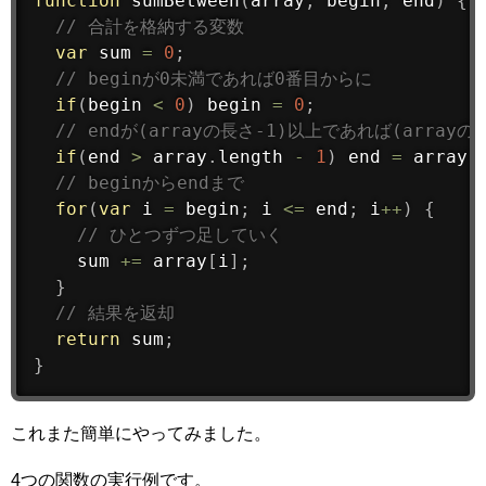
function
sumBetween
(
array
,
 begin
,
 end
)
{
// 合計を格納する変数
var
 sum 
=
0
;
// beginが0未満であれば0番目からに
if
(
begin 
<
0
)
 begin 
=
0
;
// endが(arrayの長さ-1)以上であれば(array
if
(
end 
>
 array
.
length 
-
1
)
 end 
=
 array
.
// beginからendまで
for
(
var
 i 
=
 begin
;
 i 
<=
 end
;
 i
++
)
{
// ひとつずつ足していく
    sum 
+
=
 array
[
i
]
;
}
// 結果を返却
return
 sum
;
}
これまた簡単にやってみました。
4つの関数の実行例です。