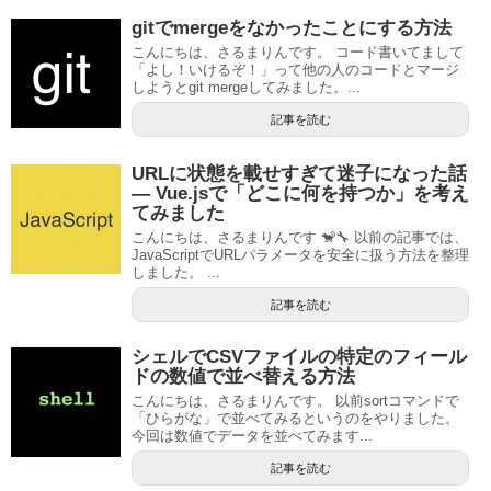
gitでmergeをなかったことにする方法
こんにちは、さるまりんです。 コード書いてまして
「よし！いけるぞ！」って他の人のコードとマージ
しようとgit mergeしてみました。...
記事を読む
URLに状態を載せすぎて迷子になった話
― Vue.jsで「どこに何を持つか」を考え
てみました
こんにちは、さるまりんです 🐒🔧 以前の記事では、
JavaScriptでURLパラメータを安全に扱う方法を整理
しました。 ...
記事を読む
シェルでCSVファイルの特定のフィール
ドの数値で並べ替える方法
こんにちは、さるまりんです。 以前sortコマンドで
「ひらがな」で並べてみるというのをやりました。
今回は数値でデータを並べてみます...
記事を読む