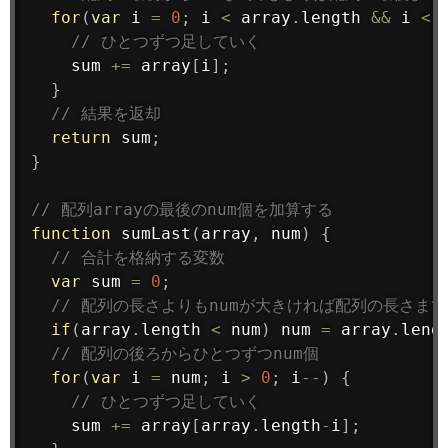
for
(
var
 i 
=
0
;
 i 
<
 array
.
length 
&&
 i 
<
 
// ひとつずつ足していく
    sum 
+
=
 array
[
i
]
;
}
// 結果を返却
return
 sum
;
}
// 配列arrayの最後のnum個を加算する
function
sumLast
(
array
,
 num
)
{
// 合計を格納する変数
var
 sum 
=
0
;
// 配列の長さよりもnumが大きければ配列の長さま
if
(
array
.
length 
<
 num
)
 num 
=
 array
.
leng
// 配列の後ろからひとつずつnum個
for
(
var
 i 
=
 num
;
 i 
>
0
;
 i
--
)
{
// ひとつずつ足していく
    sum 
+
=
 array
[
array
.
length
-
i
]
;