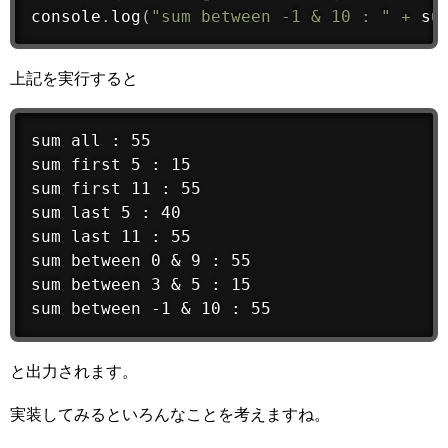
console
.
log
(
"sum between -1 & 10 : "
+
su
上記を実行すると
sum all : 55

sum first 5 : 15

sum first 11 : 55

sum last 5 : 40

sum last 11 : 55

sum between 0 & 9 : 55

sum between 3 & 5 : 15

sum between -1 & 10 : 55
と出力されます。
実装してみるといろんなことを考えますね。