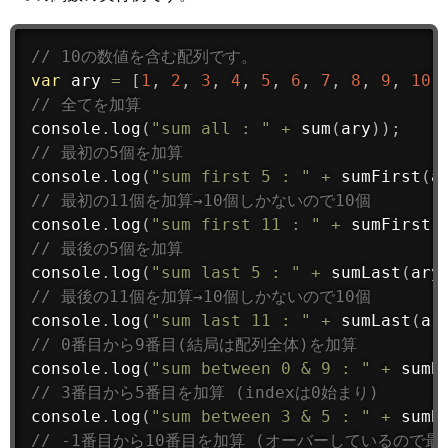
// 10の数値を含む配列です。
var
 ary 
=
[
1
,
2
,
3
,
4
,
5
,
6
,
7
,
8
,
9
,
10
]
// 全てを加算
console
.
log
(
"sum all : "
+
sum
(
ary
)
)
;
// 最初の5個を加算
console
.
log
(
"sum first 5 : "
+
sumFirst
(
a
// 最初の11個を加算→10個しかないので10個
console
.
log
(
"sum first 11 : "
+
sumFirst
(
// 最後の5個を加算
console
.
log
(
"sum last 5 : "
+
sumLast
(
ary
// 最後の11個を加算→10個しかないので10個
console
.
log
(
"sum last 11 : "
+
sumLast
(
ar
// 0番目から9番目(結局は配列全体)を加算
console
.
log
(
"sum between 0 & 9 : "
+
sumB
// 3番目から5番目を加算 (indexは0始まり)
console
.
log
(
"sum between 3 & 5 : "
+
sumB
// -1番目から10番目を加算 (オーバーしているので最