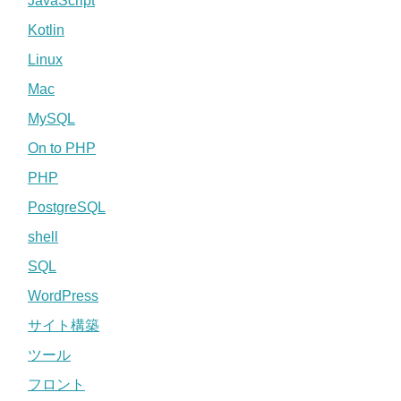
JavaScript
Kotlin
Linux
Mac
MySQL
On to PHP
PHP
PostgreSQL
shell
SQL
WordPress
サイト構築
ツール
フロント