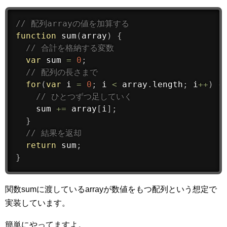
// 配列arrayの値を加算する
function
sum
(
array
)
{
// 合計を格納する変数
var
 sum 
=
0
;
// 配列の長さまで
for
(
var
 i 
=
0
;
 i 
<
 array
.
length
;
 i
++
)
{
// ひとつずつ足していく
    sum 
+
=
 array
[
i
]
;
}
// 結果を返却
return
 sum
;
}
関数sumに渡しているarrayが数値をもつ配列という想定で
実装しています。
簡単にやってますよ。