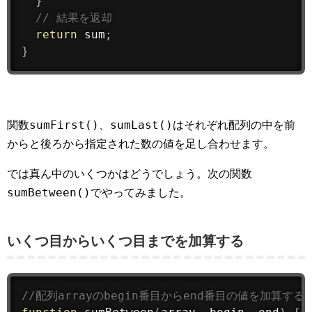
}
// 結果を返却
return
 sum
;
}
sumFirst()
sumLast()
関数
、
はそれぞれ配列の中を前
からと後ろから指定された数の値を足し合わせます。
では真ん中のいくつかはどうでしょう。次の関数
sumBetween()
でやってみました。
いくつ目からいくつ目までを加算する
//配列arrayのbegin番目からend番目の値を加算する