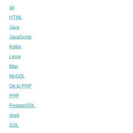
git
HTML
Java
JavaScript
Kotlin
Linux
Mac
MySQL
On to PHP
PHP
PostgreSQL
shell
SQL