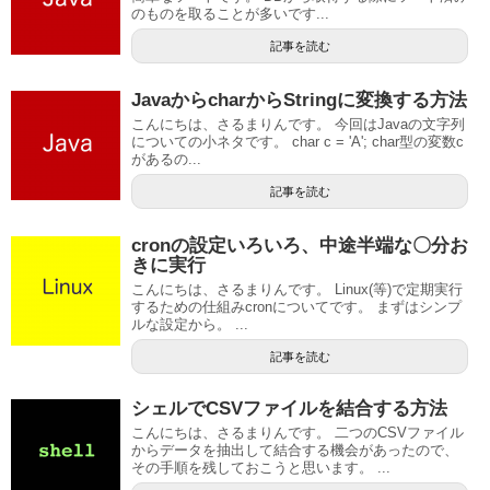
のものを取ることが多いです...
記事を読む
JavaからcharからStringに変換する方法
こんにちは、さるまりんです。 今回はJavaの文字列
についての小ネタです。 char c = 'A'; char型の変数c
があるの...
記事を読む
cronの設定いろいろ、中途半端な〇分お
きに実行
こんにちは、さるまりんです。 Linux(等)で定期実行
するための仕組みcronについてです。 まずはシンプ
ルな設定から。 ...
記事を読む
シェルでCSVファイルを結合する方法
こんにちは、さるまりんです。 二つのCSVファイル
からデータを抽出して結合する機会があったので、
その手順を残しておこうと思います。 ...