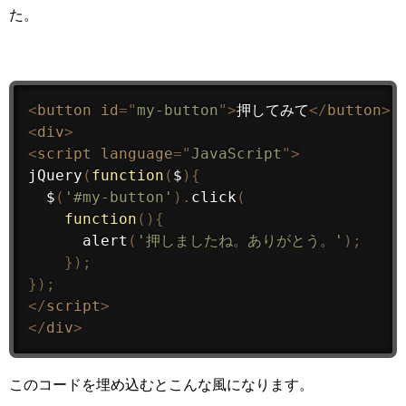
た。
<
button
id
=
"
my-button
"
>
押してみて
</
button
>
<
div
>
<
script
language
=
"
JavaScript
"
>
jQuery
(
function
(
$
)
{
$
(
'#my-button'
)
.
click
(
function
(
)
{
alert
(
'押しましたね。ありがとう。'
)
;
}
)
;
}
)
;
</
script
>
</
div
>
このコードを埋め込むとこんな風になります。