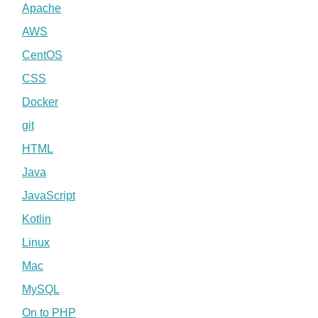
Apache
AWS
CentOS
CSS
Docker
git
HTML
Java
JavaScript
Kotlin
Linux
Mac
MySQL
On to PHP