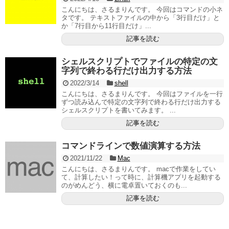
こんにちは、さるまりんです。 今回はコマンドの小ネ
タです。 テキストファイルの中から「3行目だけ」と
か「7行目から11行目だけ」...
記事を読む
シェルスクリプトでファイルの特定の文
字列で終わる行だけ出力する方法
2022/3/14
shell
こんにちは、さるまりんです。 今回はファイルを一行
ずつ読み込んで特定の文字列で終わる行だけ出力する
シェルスクリプトを書いてみます。 ...
記事を読む
コマンドラインで数値演算する方法
2021/11/22
Mac
こんにちは、さるまりんです。 macで作業をしてい
て、計算したい！って時に、計算機アプリを起動する
のがめんどう、横に電卓置いておくのも...
記事を読む