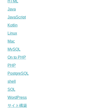
HTML
Java
JavaScript
Kotlin
Linux
Mac
MySQL
On to PHP
PHP
PostgreSQL
shell
SQL
WordPress
サイト構築