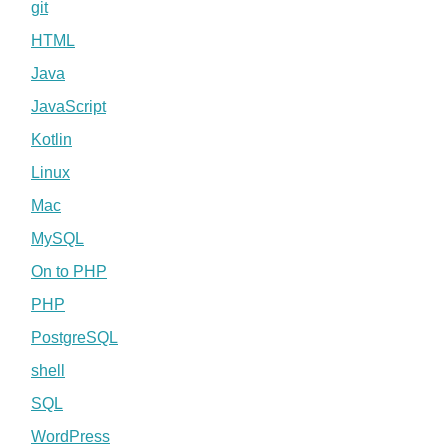
git
HTML
Java
JavaScript
Kotlin
Linux
Mac
MySQL
On to PHP
PHP
PostgreSQL
shell
SQL
WordPress