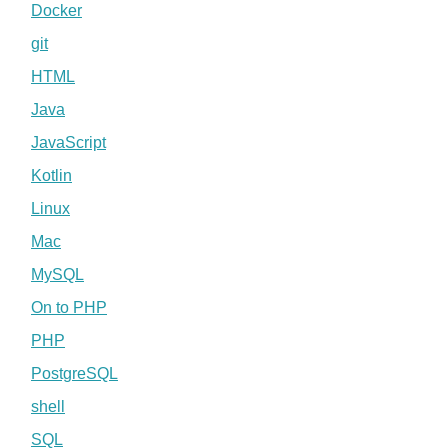
Docker
git
HTML
Java
JavaScript
Kotlin
Linux
Mac
MySQL
On to PHP
PHP
PostgreSQL
shell
SQL