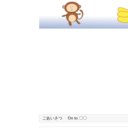
ごあいさつ
On to 〇〇