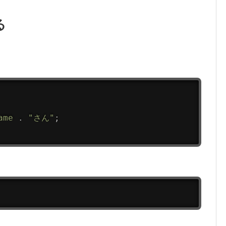
る
ame
.
"さん"
;