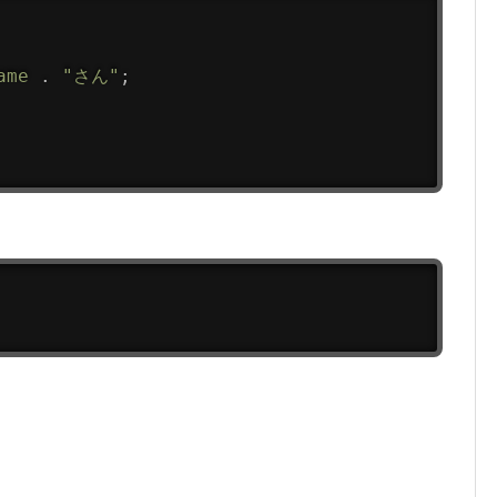
ame
.
"さん"
;