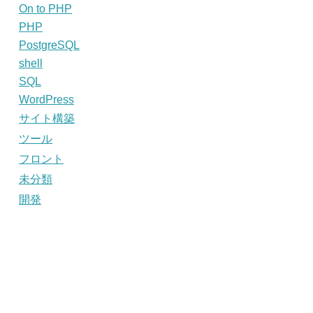
On to PHP
PHP
PostgreSQL
shell
SQL
WordPress
サイト構築
ツール
フロント
未分類
開発