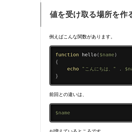
値を受け取る場所を作
例えばこんな関数があります。
function
hello
(
$name
)
{
echo
"こんにちは、"
.
$n
}
前回との違いは、
$name
が増えているところです。