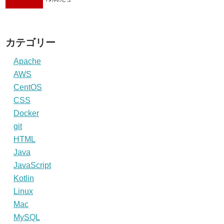
カテゴリー
Apache
AWS
CentOS
CSS
Docker
git
HTML
Java
JavaScript
Kotlin
Linux
Mac
MySQL