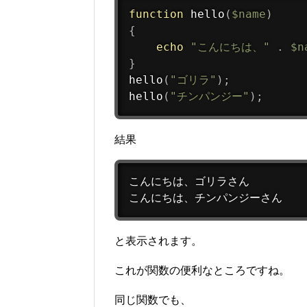
function
hello
(
$name
)
{
echo
"こんにちは、"
.
$n
}
hello
(
"ゴリラ"
)
;
hello
(
"チンパンジー"
)
;
結果
こんにちは、ゴリラさん

こんにちは、チンパンジーさん
と表示されます。
これが関数の便利なところですね。
同じ関数でも、