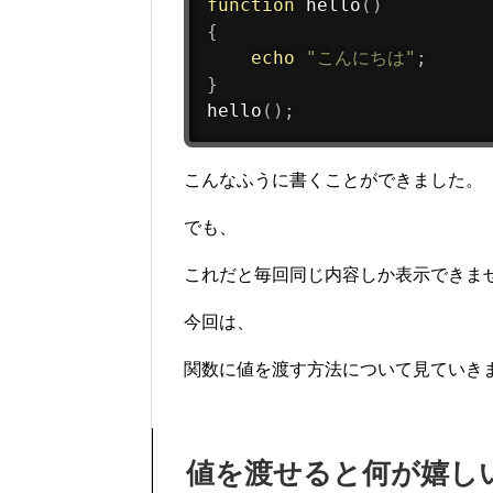
function
hello
(
)
{
echo
"こんにちは"
;
}
hello
(
)
;
こんなふうに書くことができました。
でも、
これだと毎回同じ内容しか表示できま
今回は、
関数に値を渡す方法について見ていき
値を渡せると何が嬉し