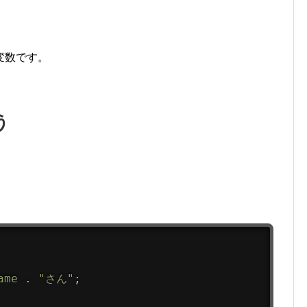
変数です。
う
ame
.
"さん"
;