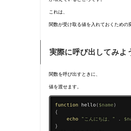
これは、
関数が受け取る値を入れておくための
実際に呼び出してみよ
関数を呼び出すときに、
値を渡せます。
function
hello
(
$name
)
{
echo
"こんにちは、"
.
$n
}