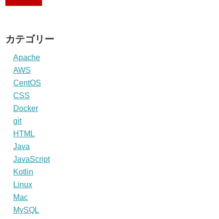
カテゴリー
Apache
AWS
CentOS
CSS
Docker
git
HTML
Java
JavaScript
Kotlin
Linux
Mac
MySQL