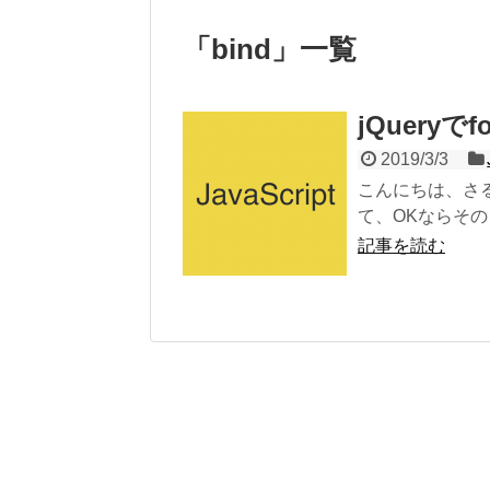
「
bind
」
一覧
jQueryで
2019/3/3
こんにちは、さる
て、OKならそのま
記事を読む