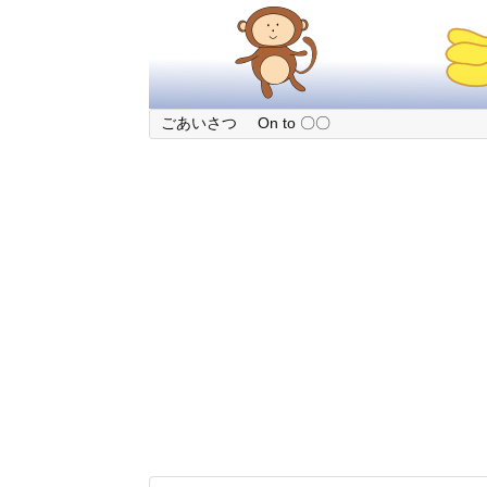
ごあいさつ
On to 〇〇