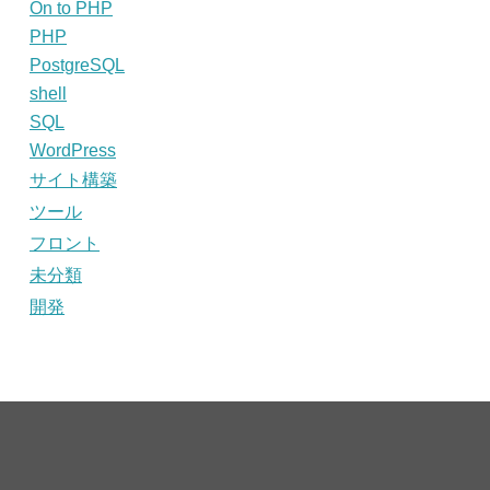
On to PHP
PHP
PostgreSQL
shell
SQL
WordPress
サイト構築
ツール
フロント
未分類
開発