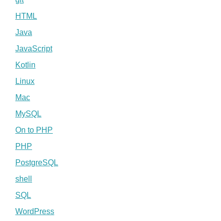
HTML
Java
JavaScript
Kotlin
Linux
Mac
MySQL
On to PHP
PHP
PostgreSQL
shell
SQL
WordPress