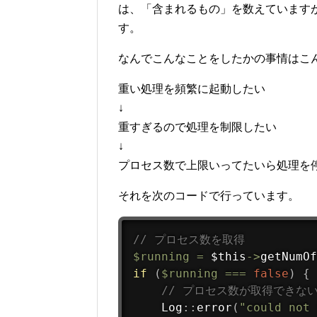
は、「含まれるもの」を数えています
す。
なんでこんなことをしたかの事情はこ
重い処理を頻繁に起動したい
↓
重すぎるので処理を制限したい
↓
プロセス数で上限いってたいら処理を
それを次のコードで行っています。
// プロセス数を取得
$running
=
$this
-
>
getNumOf
if
(
$running
===
false
)
{
// プロセス数が取得できな
Log
::
error
(
"could not 