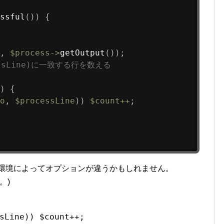
ssful
(
)
)
{
,
$process
-
>
getOutput
(
)
)
;
essLine)に一致する行を数える
)
{
o
,
$processLine
)
)
$count
++
;
環境によってオプションが違うかもしれません。
。)
sLine)) $count++;