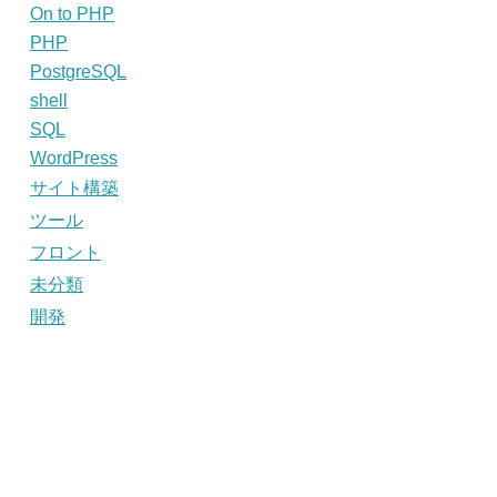
On to PHP
PHP
PostgreSQL
shell
SQL
WordPress
サイト構築
ツール
フロント
未分類
開発