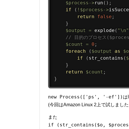
$process
-
>
run
(
)
;
if
(
!
$process
-
>
isSucce
return
false
;
}
$output
=
explode
(
"\n"
// 目的のプロセス($proc
$count
=
0
;
foreach
(
$output
as
$o
if
(
str_contains
(
$
}
return
$count
;
}
new Process(['ps', '-ef'])
は
(今回はAmazon Linux 2上で試しました
また
if (str_contains($o, $proces