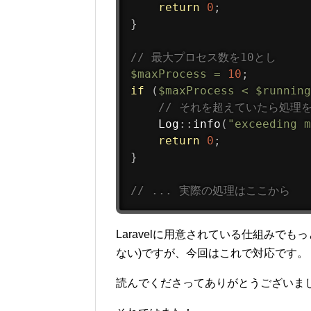
return
0
;
}
// 最大プロセス数を10とし
$maxProcess
=
10
;
if
(
$maxProcess
<
$running
// それを超えていたら処理
Log
::
info
(
"exceeding m
return
0
;
}
// ... 実際の処理はここから
Laravelに用意されている仕組みで
ない)ですが、今回はこれで対応です。
読んでくださってありがとうございま