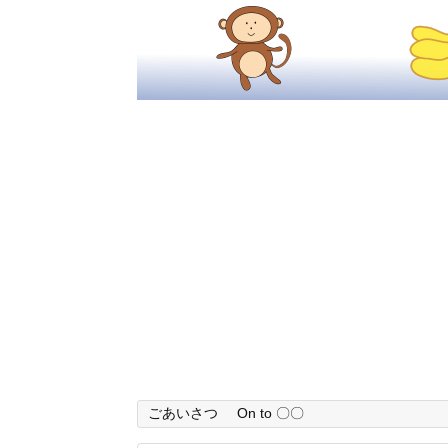
ごあいさつ
On to 〇〇