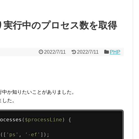
チより実行中のプロセス数を取得
2022/7/11
2022/7/11
PHP
行中か知りたいことがありました。
ました。
ocesses
(
$processLine
)
{
(
[
'ps'
,
'-ef'
]
)
;