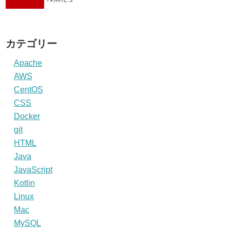
カテゴリー
Apache
AWS
CentOS
CSS
Docker
git
HTML
Java
JavaScript
Kotlin
Linux
Mac
MySQL