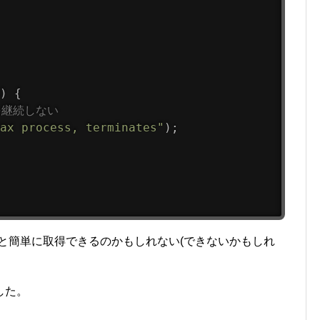
)
{
を継続しない
ax process, terminates"
)
;
もっと簡単に取得できるのかもしれない(できないかもしれ
した。