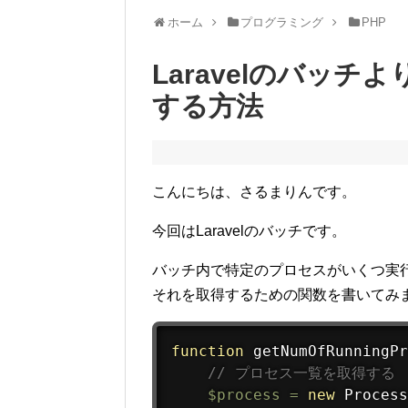
ホーム
プログラミング
PHP
Laravelのバッ
する方法
こんにちは、さるまりんです。
今回はLaravelのバッチです。
バッチ内で特定のプロセスがいくつ実
それを取得するための関数を書いてみ
function
getNumOfRunningPr
// プロセス一覧を取得する
$process
=
new
Process