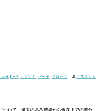
ravel
,
PHP
,
コマンド
,
バッチ
,
プロセス
さるまりん
ルについて、過去のある時点から現在までの差分