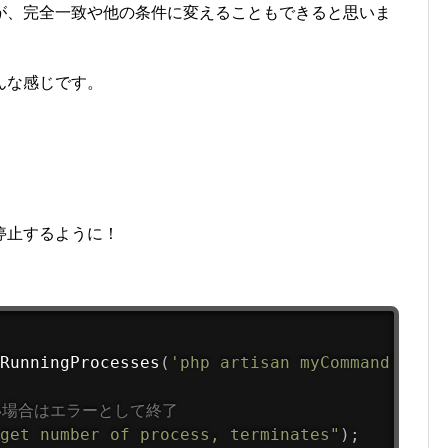
が、完全一致や他の条件に変えることもできると思いま
んな感じです。
停止するように！
RunningProcesses
(
'php artisan myCommand'
)
;
い場合はエラーとして終了
get number of process, terminates"
)
;