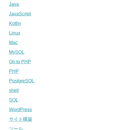
Java
JavaScript
Kotlin
Linux
Mac
MySQL
On to PHP
PHP
PostgreSQL
shell
SQL
WordPress
サイト構築
ツール