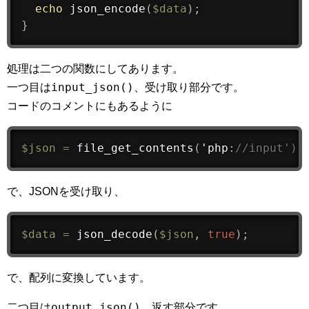
echo
json_encode
(
$data
)
;
}
処理は二つの関数にしてあります。
input_json()
一つ目は
、受け取り部分です。
コードのコメントにもあるように
$json
=
file_get_contents
(
'php
:
//input');
で、JSONを受け取り、
$data
=
json_decode
(
$json
,
true
)
;
で、配列に変換しています。
output_json()
二つ目は
、返す部分です。