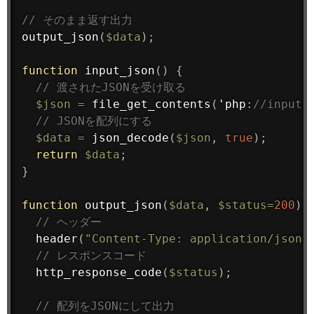
// そのまま返す出力
output_json
(
$data
)
;
function
input_json
(
)
{
// 渡されたJSONを受け取る
$json
=
file_get_contents
(
'php
:
//input'
// JSONを配列にする
$data
=
json_decode
(
$json
,
true
)
;
return
$data
;
}
function
output_json
(
$data
,
$status
=
200
)
// ヘッダー
header
(
"Content-Type: application/json;
// レスポンスコード
http_response_code
(
$status
)
;
// 配列をJSONにして出力