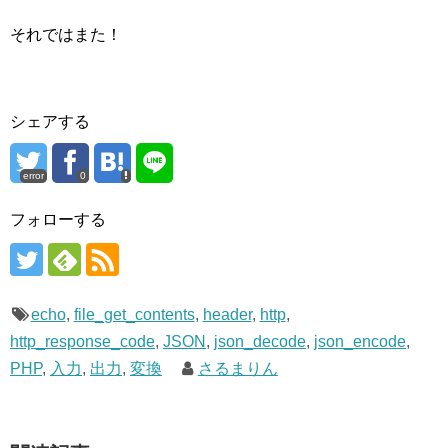
それではまた！
シェアする
error
0
フォローする
echo
,
file_get_contents
,
header
,
http
,
http_response_code
,
JSON
,
json_decode
,
json_encode
,
PHP
,
入力
,
出力
,
変換
さるまりん