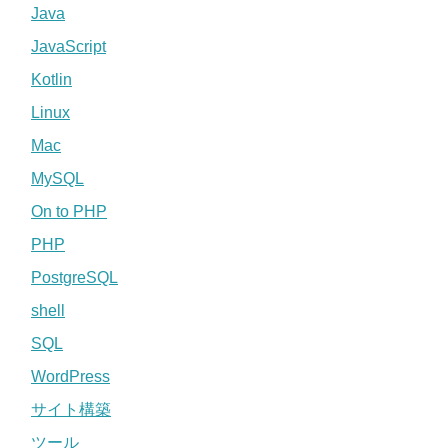
Java
JavaScript
Kotlin
Linux
Mac
MySQL
On to PHP
PHP
PostgreSQL
shell
SQL
WordPress
サイト構築
ツール