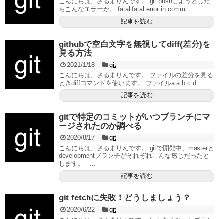
こんにちは、さるまりんです。 git pushしようとした
らこんなエラーが。 fatal fatal error in commi...
記事を読む
githubで空白文字を無視してdiff(差分)を
見る方法
2021/1/18
git
こんにちは、さるまりんです。 ファイルの差分を見る
ときdiffコマンドを使います。 ファイルa a b c d ...
記事を読む
gitで特定のコミットがいつブランチにマ
ージされたのか調べる
2020/8/17
git
こんにちは、さるまりんです。 gitで開発中、masterと
developmentブランチがそれぞれこんな感じだったと
します。 --...
記事を読む
git fetchに失敗！どうしましょう？
2020/6/22
git