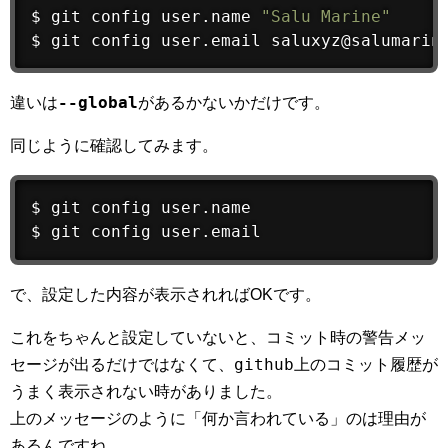
$ 
git
 config user.name 
"Salu Marine"
$ 
git
 config user.email saluxyz@salumarin
--global
違いは
があるかないかだけです。
同じように確認してみます。
$ 
git
 config user.name

$ 
git
 config user.email
で、設定した内容が表示されればOKです。
これをちゃんと設定していないと、コミット時の警告メッ
github
セージが出るだけではなくて、
上のコミット履歴が
うまく表示されない時がありました。
上のメッセージのように「何か言われている」のは理由が
あるんですね。