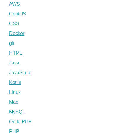
AWS
CentOS
CSS
Docker
git
HTML
Java
JavaScript
Kotlin
Linux
Mac
MySQL
On to PHP
PHP