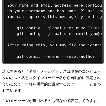
Your name and email address were configure
on your username and hostname. Please chec
You can suppress this message by setting t
git
 config --global user.name 
"Your N
git
 config --global user.email you@exa
After doing this, you may fix the identit
git
 commit --amend --reset-author
読んでみると「名前とメールアドレスは現在のコンピュー
タのホスト名とログインユーザー名から自動的に設定され
ているので、それを明示的に設定するには・・・」と言わ
れています。
このメッセージが毎回出るのも何なので設定してみます。