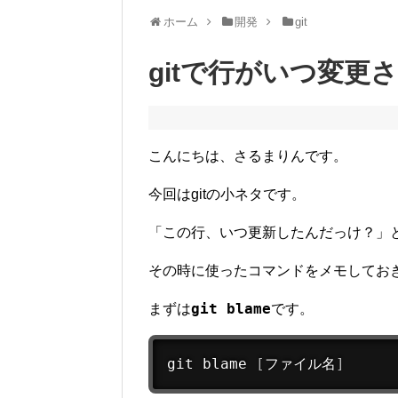
ホーム
開発
git
gitで行がいつ変更
こんにちは、さるまりんです。
今回はgitの小ネタです。
「この行、いつ更新したんだっけ？」
その時に使ったコマンドをメモしてお
git blame
まずは
です。
git
 blame 
[
ファイル名
]