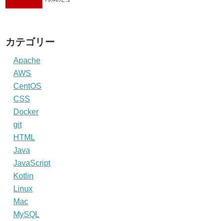
カテゴリー
Apache
AWS
CentOS
CSS
Docker
git
HTML
Java
JavaScript
Kotlin
Linux
Mac
MySQL