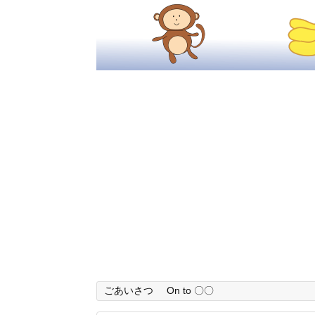
ごあいさつ
On to 〇〇