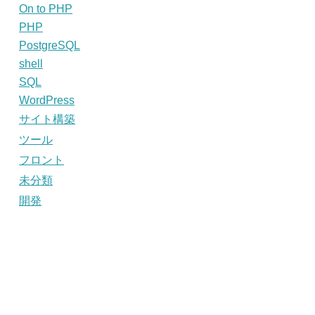
On to PHP
PHP
PostgreSQL
shell
SQL
WordPress
サイト構築
ツール
フロント
未分類
開発