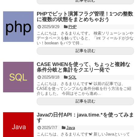
記事を読む
PHPでビット演算フラグ管理！1つの整数
に複数の状態をまとめちゃおう
2025/9/29
PHP
こんにちは、さるまりんです。 検索ソリューションや
データベースを触っていると、「int フィールドが少な
い！boolean をバラで持...
記事を読む
CASE WHENを使って、ちょっと複雑な
条件分岐と集計をクエリ一発で
2025/8/18
SQL
こんにちは、さるまりんです🐒 以前の記事では、
CASEを使ってシンプルな条件分岐を行う方法をご紹
介しました。 今回はそこから進め...
記事を読む
Javaの日付API：java.time.*を使ってみま
す
2025/7/7
Java
こんにちは、さるまりんです🐒 新しいJavaといって