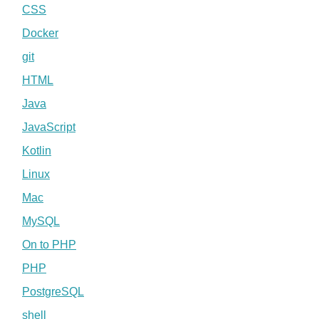
CSS
Docker
git
HTML
Java
JavaScript
Kotlin
Linux
Mac
MySQL
On to PHP
PHP
PostgreSQL
shell