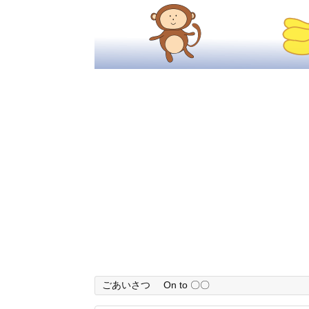
ごあいさつ
On to 〇〇