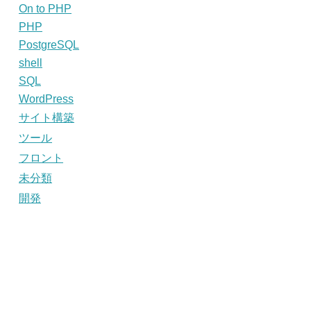
On to PHP
PHP
PostgreSQL
shell
SQL
WordPress
サイト構築
ツール
フロント
未分類
開発