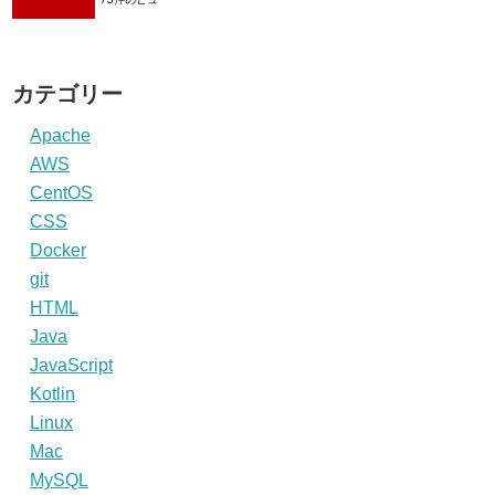
カテゴリー
Apache
AWS
CentOS
CSS
Docker
git
HTML
Java
JavaScript
Kotlin
Linux
Mac
MySQL