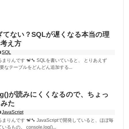
すぎてない？SQLが遅くなる本当の理
の考え方
SQL
まりんです 🐒🔧 SQLを書いていると、 とりあえず
必要なテーブルをどんどん追加する...
e.log()が読みにくくなるので、ちょっ
てみた
JavaScript
りんです 🐒🔧 JavaScriptで開発していると、ほぼ毎
の。 console.log()...