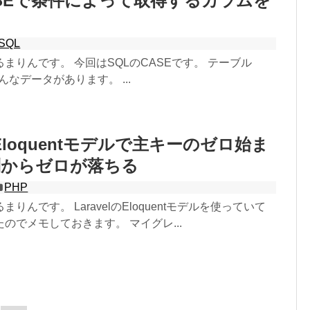
ASEで条件によって取得するカラムを
SQL
まりんです。 今回はSQLのCASEです。 テーブル
sにこんなデータがあります。 ...
lのEloquentモデルで主キーのゼロ始ま
列からゼロが落ちる
PHP
りんです。 LaravelのEloquentモデルを使っていて
のでメモしておきます。 マイグレ...