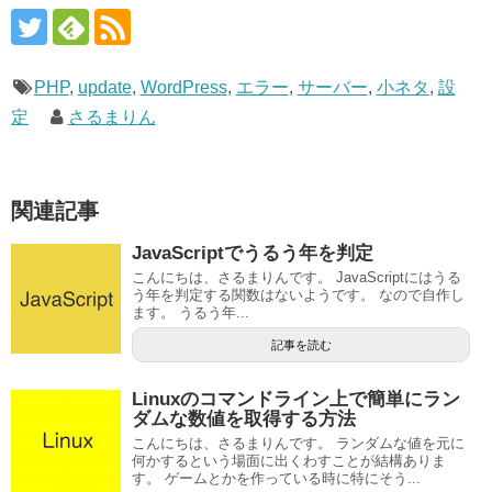
PHP
,
update
,
WordPress
,
エラー
,
サーバー
,
小ネタ
,
設
定
さるまりん
関連記事
JavaScriptでうるう年を判定
こんにちは、さるまりんです。 JavaScriptにはうる
う年を判定する関数はないようです。 なので自作し
ます。 うるう年...
記事を読む
Linuxのコマンドライン上で簡単にラン
ダムな数値を取得する方法
こんにちは、さるまりんです。 ランダムな値を元に
何かするという場面に出くわすことが結構ありま
す。 ゲームとかを作っている時に特にそう...