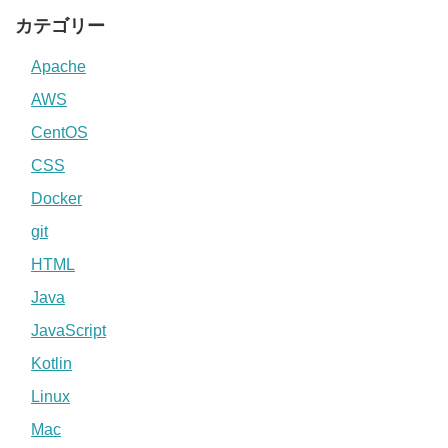
カテゴリー
Apache
AWS
CentOS
CSS
Docker
git
HTML
Java
JavaScript
Kotlin
Linux
Mac