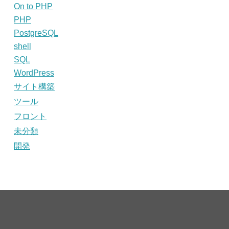
On to PHP
PHP
PostgreSQL
shell
SQL
WordPress
サイト構築
ツール
フロント
未分類
開発