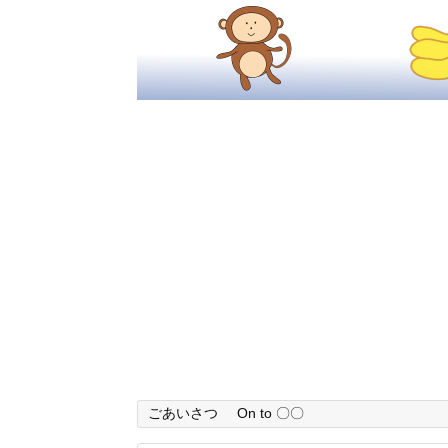
ごあいさつ
On to 〇〇