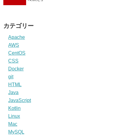
カテゴリー
Apache
AWS
CentOS
CSS
Docker
git
HTML
Java
JavaScript
Kotlin
Linux
Mac
MySQL