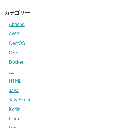
カテゴリー
Apache
AWS
CentOS
CSS
Docker
git
HTML
Java
JavaScript
Kotlin
Linux