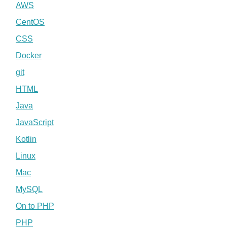
AWS
CentOS
CSS
Docker
git
HTML
Java
JavaScript
Kotlin
Linux
Mac
MySQL
On to PHP
PHP