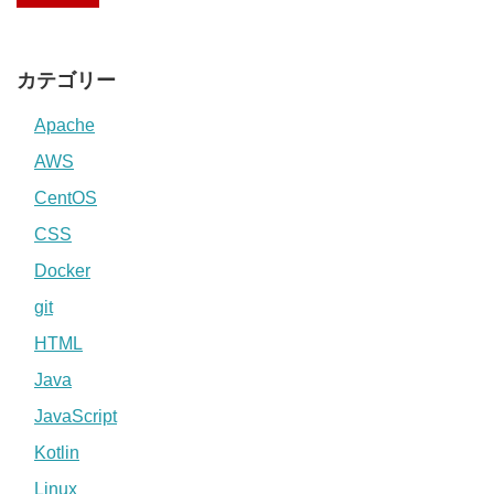
カテゴリー
Apache
AWS
CentOS
CSS
Docker
git
HTML
Java
JavaScript
Kotlin
Linux