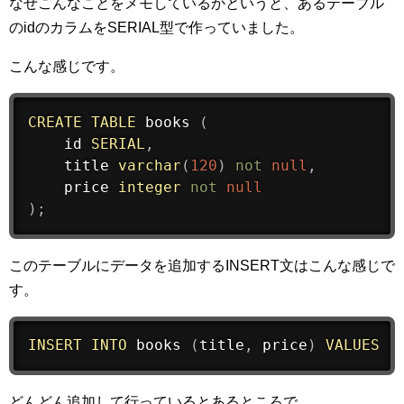
なぜこんなことをメモしているかというと、あるテーブル
のidのカラムをSERIAL型で作っていました。
こんな感じです。
CREATE
TABLE
 books 
(
    id 
SERIAL
,
    title 
varchar
(
120
)
not
null
,
    price 
integer
not
null
)
;
このテーブルにデータを追加するINSERT文はこんな感じで
す。
INSERT
INTO
 books 
(
title
,
 price
)
VALUES
(
どんどん追加して行っているとあるところで