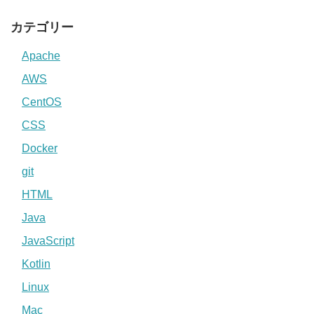
カテゴリー
Apache
AWS
CentOS
CSS
Docker
git
HTML
Java
JavaScript
Kotlin
Linux
Mac