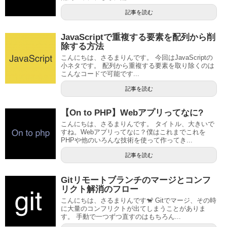
記事を読む
JavaScriptで重複する要素を配列から削
除する方法
こんにちは、さるまりんです。 今回はJavaScriptの
小ネタです。 配列から重複する要素を取り除くのは
こんなコードで可能です...
記事を読む
【On to PHP】Webアプリってなに?
こんにちは、さるまりんです。 タイトル、大きいで
すね。Webアプリってなに？僕はこれまでこれを
PHPや他のいろんな技術を使って作ってき...
記事を読む
Gitリモートブランチのマージとコンフ
リクト解消のフロー
こんにちは、さるまりんです🐒 Gitでマージ、その時
に大量のコンフリクトが出てしまうことがありま
す。 手動で一つずつ直すのはもちろん...