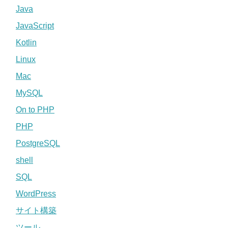
Java
JavaScript
Kotlin
Linux
Mac
MySQL
On to PHP
PHP
PostgreSQL
shell
SQL
WordPress
サイト構築
ツール