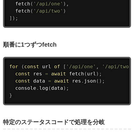
fetch
(
'/api/one'
)
,
fetch
(
'/api/two'
)
]
)
;
順番に1つずつfetch
for
(
const
 url 
of
[
'/api/one'
,
'/api/two'
const
 res 
=
await
fetch
(
url
)
;
const
 data 
=
await
 res
.
json
(
)
;
  console
.
log
(
data
)
;
}
特定のステータスコードで処理を分岐