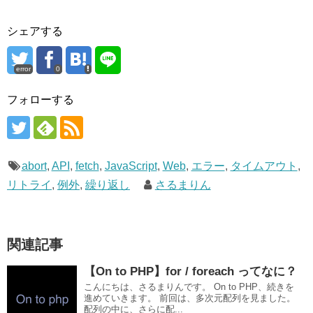
シェアする
error
0
フォローする
abort
,
API
,
fetch
,
JavaScript
,
Web
,
エラー
,
タイムアウト
,
リトライ
,
例外
,
繰り返し
さるまりん
関連記事
【On to PHP】for / foreach ってなに？
こんにちは、さるまりんです。 On to PHP、続きを
進めていきます。 前回は、多次元配列を見ました。
配列の中に、さらに配...