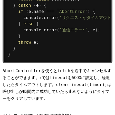
}
catch
(
e
)
{
if
(
e
.
name 
===
'AbortError'
)
{
      console
.
error
(
'リクエストがタイムアウトし
}
else
{
      console
.
error
(
'通信エラー:'
,
 e
)
;
}
throw
 e
;
}
}
AbortController
fetch
を使うと
を途中でキャンセルす
timeout
ることができます。↑では
を5000に設定し、経過
clearTimeout(timer);
したらタイムアウトします。
は
呼び出しが時間内に成功していたら止めないようにタイマ
ーをクリアしています。