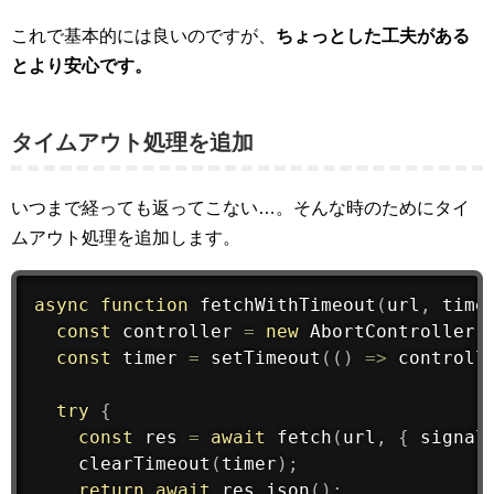
これで基本的には良いのですが、
ちょっとした工夫がある
とより安心です。
タイムアウト処理を追加
いつまで経っても返ってこない…。そんな時のためにタイ
ムアウト処理を追加します。
async
function
fetchWithTimeout
(
url
,
 time
const
 controller 
=
new
AbortController
(
const
 timer 
=
setTimeout
(
(
)
=
>
 controll
try
{
const
 res 
=
await
fetch
(
url
,
{
 signal
clearTimeout
(
timer
)
;
return
await
 res
.
json
(
)
;