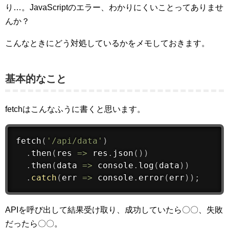
り…。JavaScriptのエラー、わかりにくいことってありませ
んか？
こんなときにどう対処しているかをメモしておきます。
基本的なこと
fetchはこんなふうに書くと思います。
fetch
(
'/api/data'
)
.
then
(
res 
=
>
 res
.
json
(
)
)
.
then
(
data 
=
>
 console
.
log
(
data
)
)
.
catch
(
err 
=
>
 console
.
error
(
err
)
)
;
APIを呼び出して結果受け取り、成功していたら〇〇、失敗
だったら〇〇。