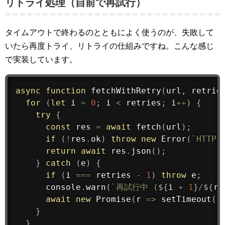
リトライ処理（自前で再試行）
タイムアウトで終わるのとともによく使うのが、失敗して
いたら再度トライ、リトライの仕組みですね。こんな感じ
で実装しています。
async
function
fetchWithRetry
(
url
,
 retrie
for
(
let
 i 
=
0
;
 i 
<
 retries
;
 i
++
)
{
try
{
const
 res 
=
await
fetch
(
url
)
;
if
(
!
res
.
ok
)
throw
new
Error
(
`HTTP 
return
await
 res
.
json
(
)
;
}
catch
(
e
)
{
if
(
i 
===
 retries 
-
1
)
throw
 e
;
      console
.
warn
(
`再試行中 (
${
i 
+
1
}
/
${
re
await
new
Promise
(
r 
=
>
setTimeout
(
r
}
}