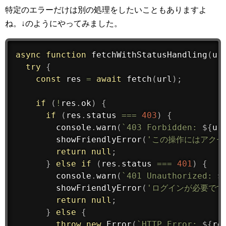
特定のエラーだけは別の処理をしたいこともありますよ
ね。↓のようにやってみました。
async
function
fetchWithStatusHandling
(
ur
try
{
const
 res 
=
await
fetch
(
url
)
;
if
(
!
res
.
ok
)
{
if
(
res
.
status 
===
403
)
{
        console
.
warn
(
`403 Forbidden: 
${
ur
showFriendlyError
(
'この操作にはアクセ
return
null
;
}
else
if
(
res
.
status 
===
401
)
{
        console
.
warn
(
`401 Unauthorized: 
$
showFriendlyError
(
'ログインが必要です
return
null
;
}
else
{
throw
new
Error
(
`HTTP Error: 
${
re