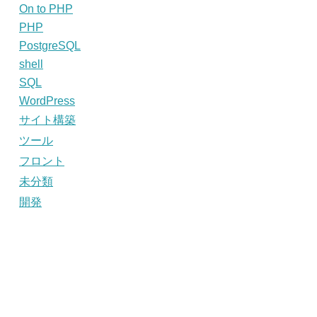
On to PHP
PHP
PostgreSQL
shell
SQL
WordPress
サイト構築
ツール
フロント
未分類
開発