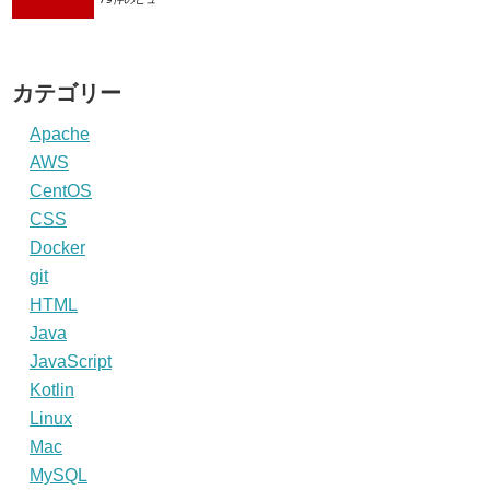
カテゴリー
Apache
AWS
CentOS
CSS
Docker
git
HTML
Java
JavaScript
Kotlin
Linux
Mac
MySQL