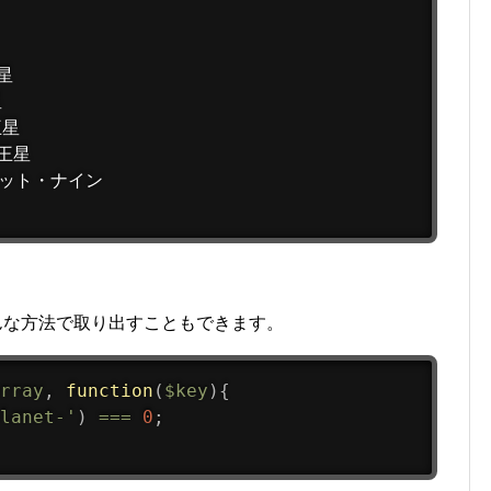
星



星

王星

んな方法で取り出すこともできます。
rray
,
function
(
$key
)
{
lanet-'
)
===
0
;