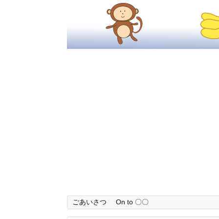
ごあいさつ
On to 〇〇