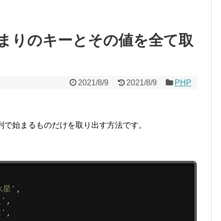
始まりのキーとその値を全て取
2021/8/9
2021/8/9
PHP
字列で始まるものだけを取り出す方法です。
水星'
,
'
,
'
,