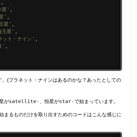
'
,
木星'
,
星'
,
王星'
,
海王星'
,
ネット・ナイン'
,
月'
,
す。(プラネット・ナインはあるのかな？あったとしての
satellite-
star-
星が
、恒星が
で始まっています。
始まるものだけを取り出すためのコードはこんな感じに