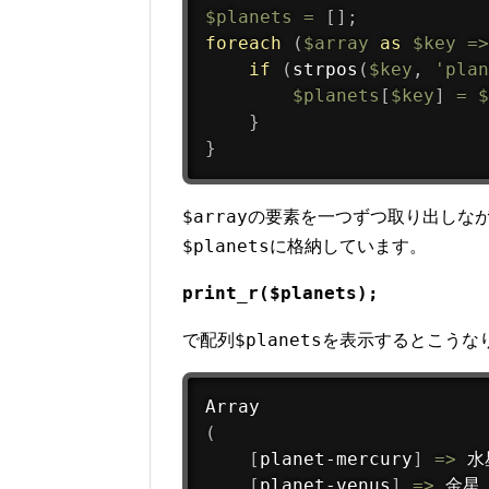
$planets
=
[
]
;
foreach
(
$array
as
$key
=
>
if
(
strpos
(
$key
,
'plan
$planets
[
$key
]
=
$
}
}
$array
の要素を一つずつ取り出しな
$planets
に格納しています。
print_r($planets);
$planets
で配列
を表示するとこうな
(
[
planet-mercury
]
=
>
 水
[
planet-venus
]
=
>
 金星
