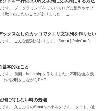
ェクトを一行のJSON文字列に文字列にする方法
んです。 プログラミングをしていてログに配列やオブ
ま吐き出したいことがありました。 こ...
ンデックスなしのカッコでクエリ文字列を作りたい
こんな配列があります。 $arr = [ 'fruits' => ];
HPの基本的なこと
す。 前回、hello.phpを作りました。不明な点を残
その説明をしながらPHP...
chで配列に何もない時の処理
す。 久しぶりのSmartyの小ネタです。 タイトル通