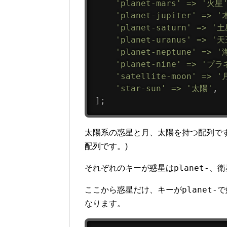
'planet-mars'
=
>
'火星
'planet-jupiter'
=
>
'
'planet-saturn'
=
>
'土
'planet-uranus'
=
>
'天
'planet-neptune'
=
>
'
'planet-nine'
=
>
'プラ
'satellite-moon'
=
>
'
'star-sun'
=
>
'太陽'
,
]
;
太陽系の惑星と月、太陽を持つ配列で
配列です。)
planet-
それぞれのキーが惑星は
、衛
planet-
ここから惑星だけ、キーが
で
なります。