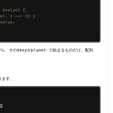
$value
)
{
et-'
)
===
0
)
{
value
;
$key
planet-
がら、その
が
で始まるものだけ、配列
ります。
星
