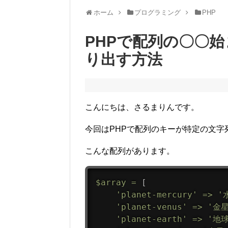
ホーム
プログラミング
PHP
PHPで配列の〇〇
り出す方法
こんにちは、さるまりんです。
今回はPHPで配列のキーが特定の文
こんな配列があります。
$array
=
[
'planet-mercury'
=
>
'
'planet-venus'
=
>
'金星
'planet-earth'
=
>
'地球