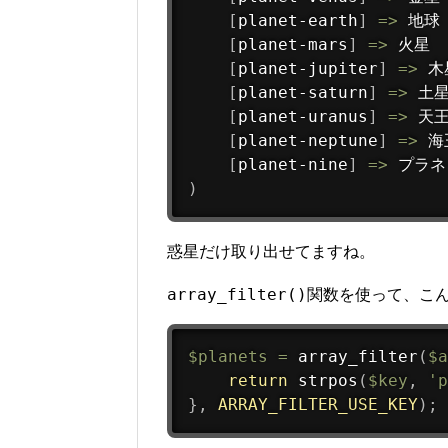
[
planet-earth
]
=
>
 地球

[
planet-mars
]
=
>
 火星

[
planet-jupiter
]
=
>
 木
[
planet-saturn
]
=
>
 土星
[
planet-uranus
]
=
>
 天王
[
planet-neptune
]
=
>
 海
[
planet-nine
]
=
>
)
惑星だけ取り出せてますね。
array_filter()
関数を使って、こ
$planets
=
array_filter
(
$a
return
strpos
(
$key
,
'p
}
,
ARRAY_FILTER_USE_KEY
)
;