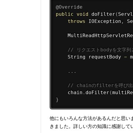
@Override
public
void
doFilter
(
Servl
throws
 IOException
,
 Se
    MultiReadHttpServletRe
// リクエストbodyを文字
    String requestBody 
=
 m
.
.
.
// chainのfilterを呼び
    chain
.
doFilter
(
multiRe
}
他にもいろんな方法があるんだと思い
きました。詳しい方の知識に感謝して