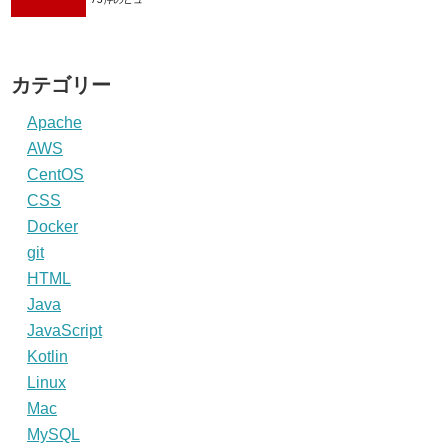
カテゴリー
Apache
AWS
)
;
CentOS
CSS
Docker
git
HTML
Java
JavaScript
Kotlin
Linux
Mac
MySQL