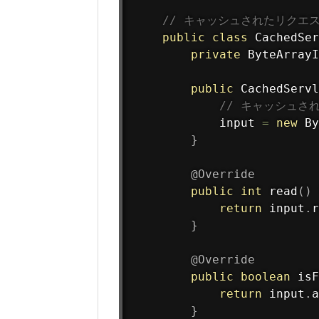
// キャッシュされたリクエストB
public
class
CachedSer
private
 ByteArrayI
public
CachedServl
// キャッシュされ
            input 
=
new
By
}
@Override
public
int
read
(
)
return
 input
.
r
}
@Override
public
boolean
isF
return
 input
.
a
}