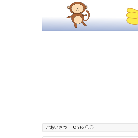
ごあいさつ
On to 〇〇