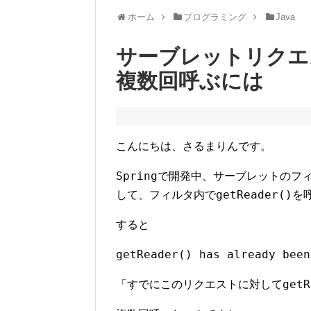
ホーム
プログラミング
Java
サーブレットリクエスト
複数回呼ぶには
こんにちは、さるまりんです。
Spring
で開発中、サーブレットのフィ
getReader()
して、フィルタ内で
を
すると
getReader() has already been
getR
「すでにこのリクエストに対して