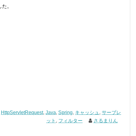
した。
,
HttpServletRequest
,
Java
,
Spring
,
キャッシュ
,
サーブレ
ット
,
フィルター
さるまりん