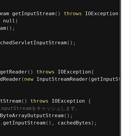
eam 
getInputStream
(
)
throws
 IOException 
{
 null
)
am
(
)
;
chedServletInputStream
(
)
;
getReader
(
)
throws
 IOException
{
dReader
(
new
InputStreamReader
(
getInputStream
tStream
(
)
throws
 IOException 
{
nputStreamをキャッシュします。
ByteArrayOutputStream
(
)
;
.
getInputStream
(
)
,
 cachedBytes
)
;