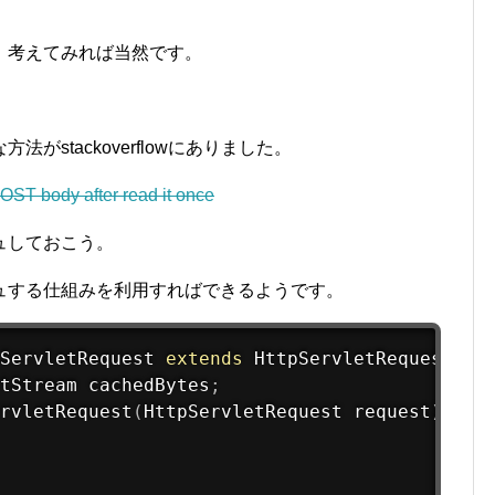
。考えてみれば当然です。
stackoverflowにありました。
OST body after read it once
ュしておこう。
ュする仕組みを利用すればできるようです。
ServletRequest
extends
HttpServletRequestWra
tStream cachedBytes
;
rvletRequest
(
HttpServletRequest request
)
{