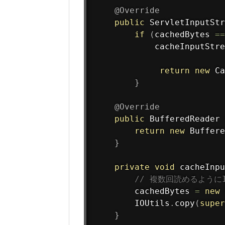
@Override
public
 ServletInputStr
if
(
cachedBytes 
==
cacheInputStre
return
new
Ca
}
@Override
public
 BufferedReader 
return
new
Buffere
}
private
void
cacheInpu
// 複数回読めるようにI
        cachedBytes 
=
new
        IOUtils
.
copy
(
super
}