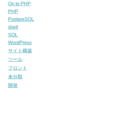
On to PHP
PHP
PostgreSQL
shell
SQL
WordPress
サイト構築
ツール
フロント
未分類
開発