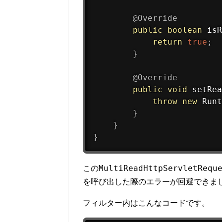
@Override
public
boolean
isR
return
true
;
}
@Override
public
void
setRea
throw
new
Runt
}
}
}
MultiReadHttpServletRequ
この
を呼び出した際のエラーが回避できま
フィルター内はこんなコードです。