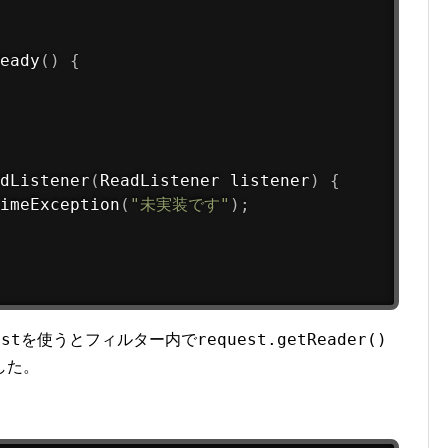
eady
(
)
{
dListener
(
ReadListener listener
)
{
imeException
(
"未実装です"
)
;
est
request.getReader()
を使うとフィルター内で
した。