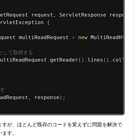
etRequest request
,
 ServletResponse response
,
rvletException 
{
quest multiReadRequest 
=
new
MultiReadHttpSe
列として取得する
ultiReadRequest
.
getReader
(
)
.
lines
(
)
.
collect
(
出す
adRequest
,
 response
)
;
ますが、ほとんど既存のコードを変えずに問題を解決で
います。