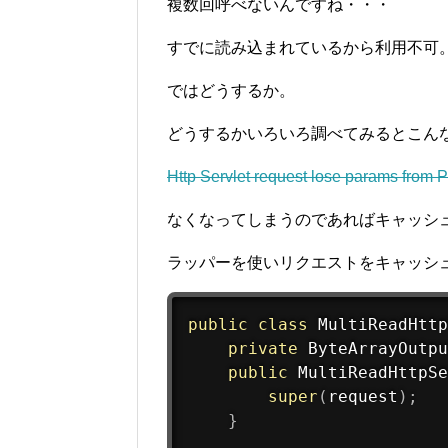
複数回呼べないんですね・・・
すでに読み込まれているから利用不可
ではどうするか。
どうするかいろいろ調べてみるとこんな方法が
Http Servlet request lose params from P
なくなってしまうのであればキャッシ
ラッパーを使いリクエストをキャッシ
public
class
MultiReadHttp
private
 ByteArrayOutpu
public
MultiReadHttpSe
super
(
request
)
;
}