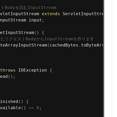
odyを読むInputStream
vletInputStream
extends
ServletInputStream
{
nputStream input
;
etInputStream
(
)
{
たリクエストBodyからInputStreamを作ります
teArrayInputStream
(
cachedBytes
.
toByteArray
(
)
throws
 IOException 
{
ead
(
)
;
inished
(
)
{
vailable
(
)
==
0
;