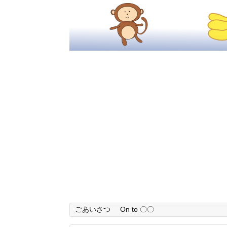
ごあいさつ
On to 〇〇