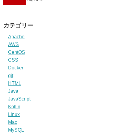
カテゴリー
Apache
AWS
CentOS
CSS
Docker
git
HTML
Java
JavaScript
Kotlin
Linux
Mac
MySQL