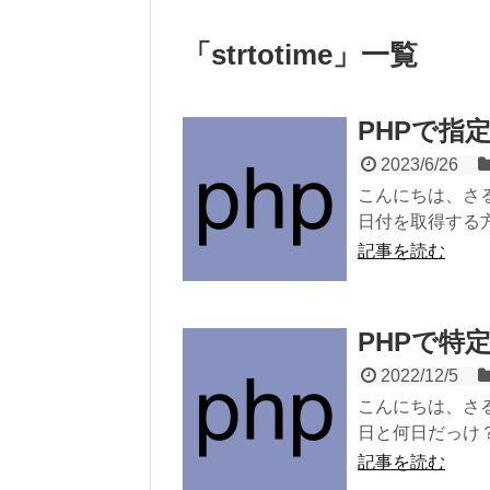
「
strtotime
」
一覧
PHPで指
2023/6/26
こんにちは、さ
日付を取得する方法
記事を読む
PHPで特
2022/12/5
こんにちは、さ
日と何日だっけ？
記事を読む