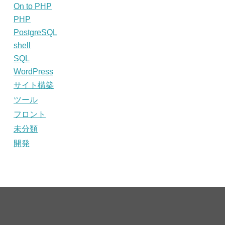
On to PHP
PHP
PostgreSQL
shell
SQL
WordPress
サイト構築
ツール
フロント
未分類
開発