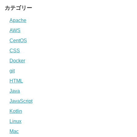
カテゴリー
Apache
AWS
CentOS
CSS
Docker
git
HTML
Java
JavaScript
Kotlin
Linux
Mac