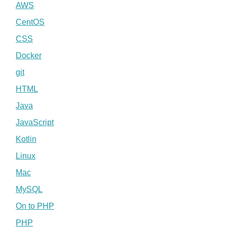
AWS
CentOS
CSS
Docker
git
HTML
Java
JavaScript
Kotlin
Linux
Mac
MySQL
On to PHP
PHP