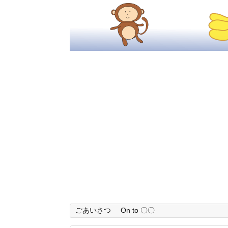
ごあいさつ
On to 〇〇