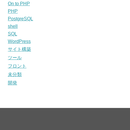
On to PHP
PHP
PostgreSQL
shell
SQL
WordPress
サイト構築
ツール
フロント
未分類
開発