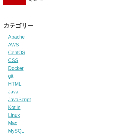
カテゴリー
Apache
AWS
CentOS
CSS
Docker
git
HTML
Java
JavaScript
Kotlin
Linux
Mac
MySQL