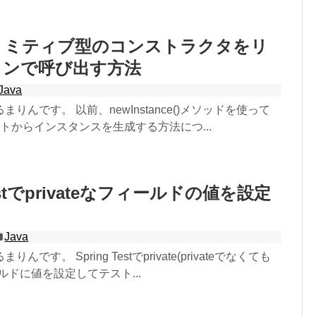
プリミティブ型のコンストラクタをリ
ョンで呼び出す方法
Java
りんです。 以前、newInstance()メソッドを使って
ェクトからインスタンスを生成する方法につ...
Testでprivateなフィールドの値を設定
Java
です。 Spring Testでprivate(privateでなくても
ルドに値を設定してテスト...