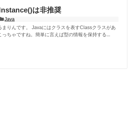
wInstance()は非推奨
Java
まりんです。 Javaにはクラスを表すClassクラスがあ
っちゃですね。簡単に言えば型の情報を保持する...