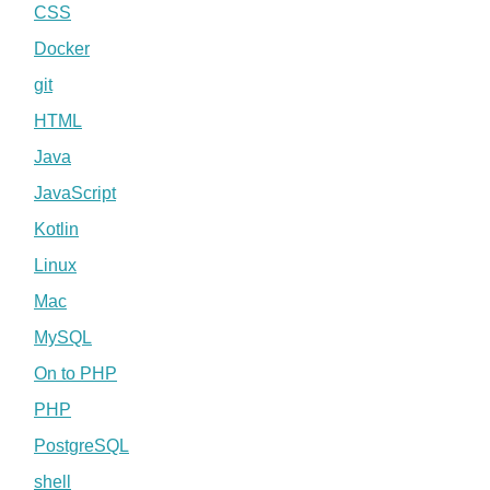
CSS
Docker
git
HTML
Java
JavaScript
Kotlin
Linux
Mac
MySQL
On to PHP
PHP
PostgreSQL
shell