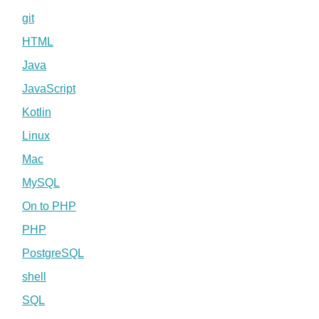
git
HTML
Java
JavaScript
Kotlin
Linux
Mac
MySQL
On to PHP
PHP
PostgreSQL
shell
SQL