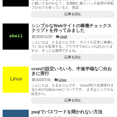
と動いてるのかな？」 定期的に動くバッチ処理や常駐
プロセスを使っていると、想定...
記事を読む
シンプルなWebサイトの稼働チェックス
クリプトを作ってみました
2024/11/25
shell
こんにちは、さるまりんです。 サイトが正常に稼働し
ているかを監視する。ブラウザでみにいけばわかりま
すが、ずっとは無理ですよね。 ...
記事を読む
cronの設定いろいろ、中途半端な〇分お
きに実行
2023/7/31
Linux
こんにちは、さるまりんです。 Linux(等)で定期実行す
るための仕組みcronについてです。 まずはシンプルな
設定から。 ...
記事を読む
psqlでパスワードを聞かれない方法