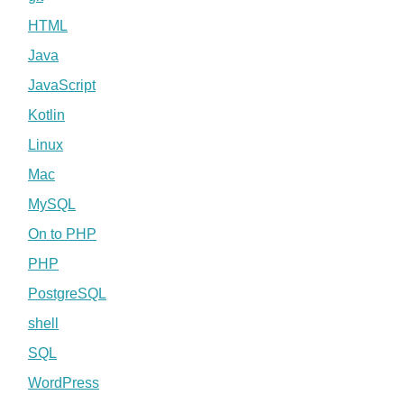
HTML
Java
JavaScript
Kotlin
Linux
Mac
MySQL
On to PHP
PHP
PostgreSQL
shell
SQL
WordPress