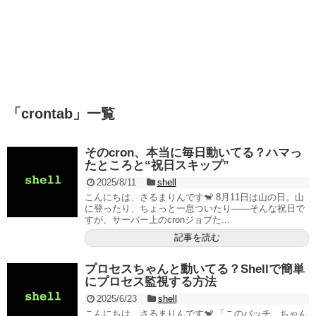
「
crontab
」
一覧
そのcron、本当に毎日動いてる？ハマっ
たところと“祝日スキップ”
2025/8/11
shell
こんにちは、さるまりんです🐒 8月11日は山の日。山
に登ったり、ちょっと一息ついたり――そんな祝日で
すが、サーバー上のcronジョブた...
記事を読む
プロセスちゃんと動いてる？Shellで簡単
にプロセス監視する方法
2025/6/23
shell
こんにちは、さるまりんです🐒 「このバッチ、ちゃん