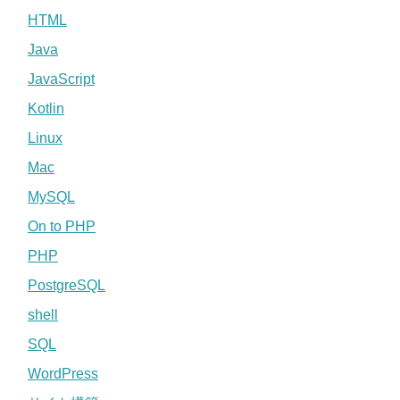
HTML
Java
JavaScript
Kotlin
Linux
Mac
MySQL
On to PHP
PHP
PostgreSQL
shell
SQL
WordPress