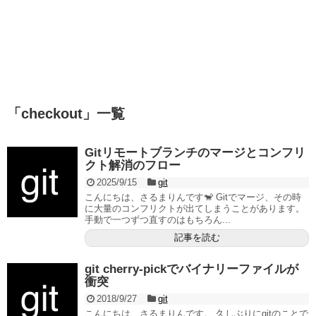
「
checkout
」
一覧
Gitリモートブランチのマージとコンフリ
クト解消のフロー
2025/9/15
git
こんにちは、さるまりんです🐒 Gitでマージ、その時
に大量のコンフリクトが出てしまうことがあります。
手動で一つずつ直すのはもちろん...
記事を読む
git cherry-pickでバイナリーファイルが
衝突
2018/9/27
git
こんにちは、さるまりんです。 久しぶりにgitのことで