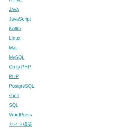
Java
JavaScript
Kotlin
Linux
Mac
MySQL
On to PHP
PHP
PostgreSQL
shell
SQL
WordPress
サイト構築