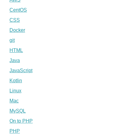
CentOS
CSS
Docker
git
HTML
Java
JavaScript
Kotlin
Linux
Mac
MySQL
On to PHP
PHP